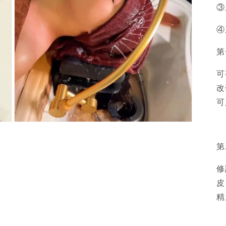
③
④
第
可
改
可
Open
media
5
第
in
modal
修
皮
精