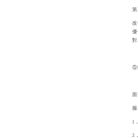
第
改
優
對
⑤
面
服
1
2