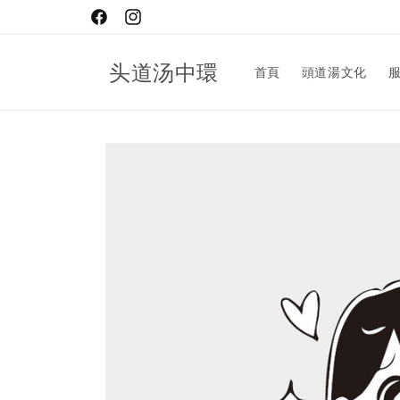
Skip to
Facebook
Instagram
content
头道汤中環
首頁
頭道湯文化
Skip to
product
information