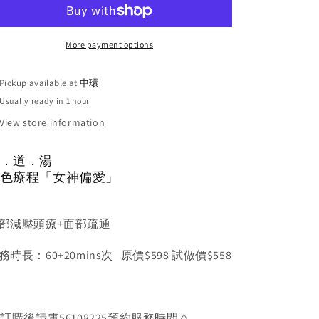
偏
偏
愛
愛
療
療
More payment options
程
程
Pickup available at
中環
Usually ready in 1 hour
View store information
．道．湯
色療程「女神偏愛」
部減壓頭療
+
面部疏通
務時長：
60+20mins
次
原價$
598 試做價$558
️
訂購後請電56108225預約服務時間⚠️