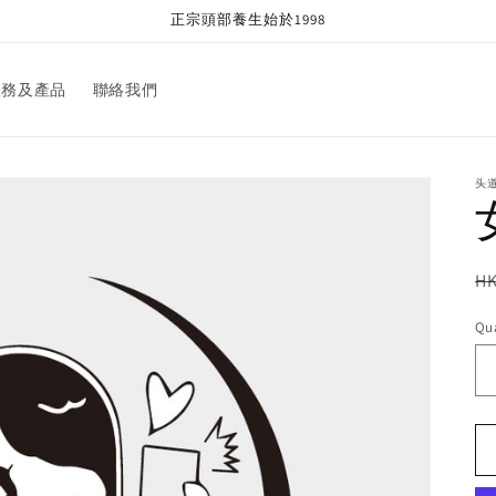
正宗頭部養生始於1998
服務及產品
聯絡我們
头
R
HK
pr
Qua