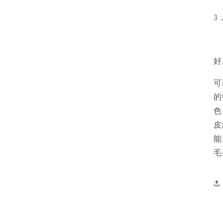
3
好
可
的
色
皮
能
毛