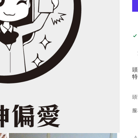
頭
特
頭
服
⚠