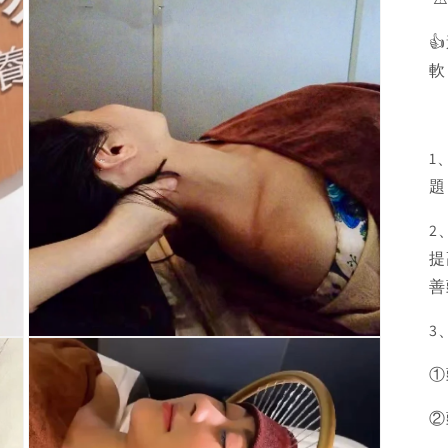

軟
1
題
2
提
善
3
Open
media
①
3
in
modal
②