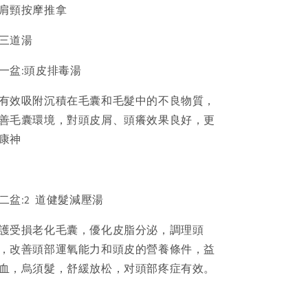
肩頸按摩推拿
三道湯
一盆
:
頭皮排毒湯
有效吸附沉積在毛囊和毛髮中的不良物質，
善毛囊環境，對頭皮屑、頭癢效果良好，更
康神
二盆
:2
道健髮減壓湯
護受損老化毛囊，優化皮脂分泌，調理頭
，改善頭部運氧能力和頭皮的營養條件，益
血，烏須髮，舒緩放松，对頭部疼症有效。