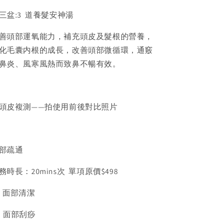
三盆
:3
道養髮安神湯
善頭部運氧能力，補充頭皮及髮根的營養，
化毛囊内根的成長，改善頭部微循環，通竅
鼻炎、風寒風熱而致鼻不暢有效。
頭皮複測
——
拍使用前後對比照片
部疏通
務時長：
20mins
次
單項
原價$
498
，面部清潔
，面部刮痧