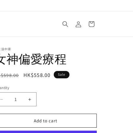
Log
Cart
in
道汤中環
女神偏愛療程
egular
Sale
HK$558.00
$598.00
Sale
ice
price
ntity
Decrease
Increase
quantity
quantity
for
for
Add to cart
女
女
神
神